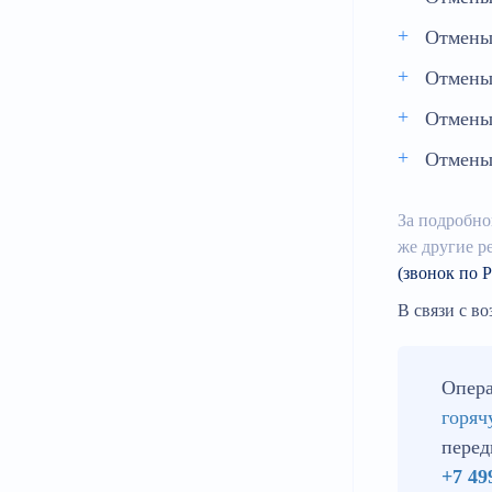
Отмены 
Отмены 
Отмены 
Отмены 
За подробно
же другие р
(звонок по 
В связи с в
Опера
горя
перед
+
7 49