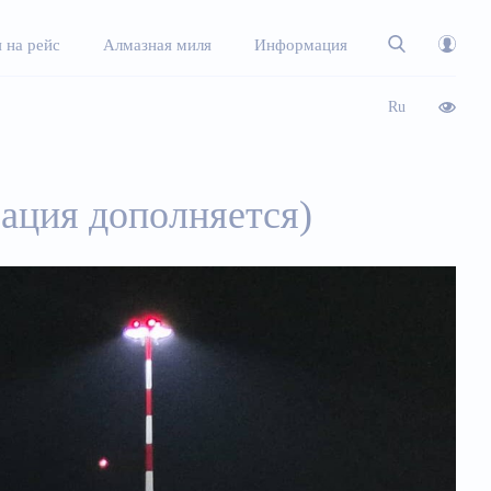
 на рейс
Алмазная миля
Информация
Ru
ация дополняется)