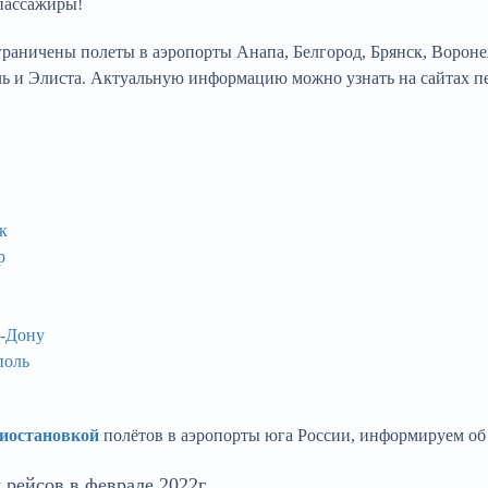
пассажиры!
раничены полеты в аэропорты Анапа, Белгород, Брянск, Воронеж
 и Элиста. Актуальную информацию можно узнать на сайтах п
к
р
а-Дону
поль
иостановкой
полётов в аэропорты юга России, информируем об
рейсов в феврале 2022г.