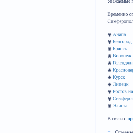
Уважаемые 
Временно ог
Симферополь
◉
Анапа
◉
Белгород
◉
Брянск
◉
Воронеж
◉
Геленджи
◉
Краснода
◉
Курск
◉
Липецк
◉
Ростов-н
◉
Симферо
◉
Элиста
В связи с
пр
Отмены 