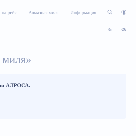
 на рейс
Алмазная миля
Информация
Ru
 миля»
нии АЛРОСА.